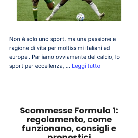
Non è solo uno sport, ma una passione e
ragione di vita per moltissimi italiani ed
europei. Parliamo ovviamente del calcio, lo
sport per eccellenza, …
Leggi tutto
Scommesse Formula 1:
regolamento, come
funzionano, consigli e
pronostici