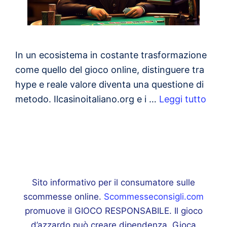
In un ecosistema in costante trasformazione
come quello del gioco online, distinguere tra
hype e reale valore diventa una questione di
metodo. Ilcasinoitaliano.org e i …
Leggi tutto
Sito informativo per il consumatore sulle
scommesse online.
Scommesseconsigli.com
promuove il GIOCO RESPONSABILE. Il gioco
d’azzardo può creare dipendenza. Gioca