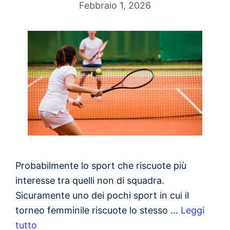
Febbraio 1, 2026
Probabilmente lo sport che riscuote più
interesse tra quelli non di squadra.
Sicuramente uno dei pochi sport in cui il
torneo femminile riscuote lo stesso …
Leggi
tutto