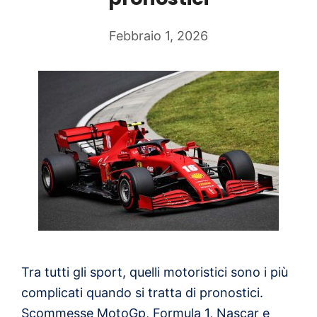
Febbraio 1, 2026
Tra tutti gli sport, quelli motoristici sono i più
complicati quando si tratta di pronostici.
Scommesse MotoGp, Formula 1, Nascar e