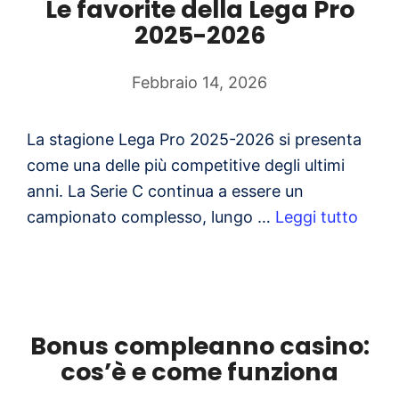
Le favorite della Lega Pro
2025-2026
Febbraio 14, 2026
La stagione Lega Pro 2025-2026 si presenta
come una delle più competitive degli ultimi
anni. La Serie C continua a essere un
campionato complesso, lungo …
Leggi tutto
Bonus compleanno casino:
cos’è e come funziona