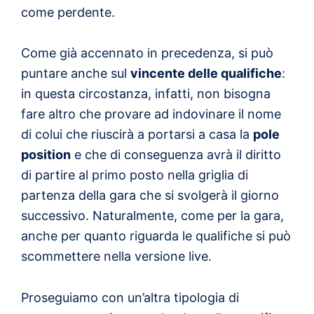
come perdente.
Come già accennato in precedenza, si può
puntare anche sul
vincente delle qualifiche
:
in questa circostanza, infatti, non bisogna
fare altro che provare ad indovinare il nome
di colui che riuscirà a portarsi a casa la
pole
position
e che di conseguenza avrà il diritto
di partire al primo posto nella griglia di
partenza della gara che si svolgerà il giorno
successivo. Naturalmente, come per la gara,
anche per quanto riguarda le qualifiche si può
scommettere nella versione live.
Proseguiamo con un’altra tipologia di