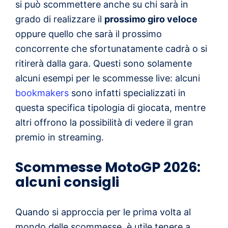
si può scommettere anche su chi sarà in
grado di realizzare il
prossimo giro veloce
oppure quello che sarà il prossimo
concorrente che sfortunatamente cadrà o si
ritirerà dalla gara. Questi sono solamente
alcuni esempi per le scommesse live: alcuni
bookmakers
sono infatti specializzati in
questa specifica tipologia di giocata, mentre
altri offrono la possibilità di vedere il gran
premio in streaming.
Scommesse MotoGP 2026:
alcuni
consigli
Quando si approccia per le prima volta al
mondo delle scommesse, è utile tenere a