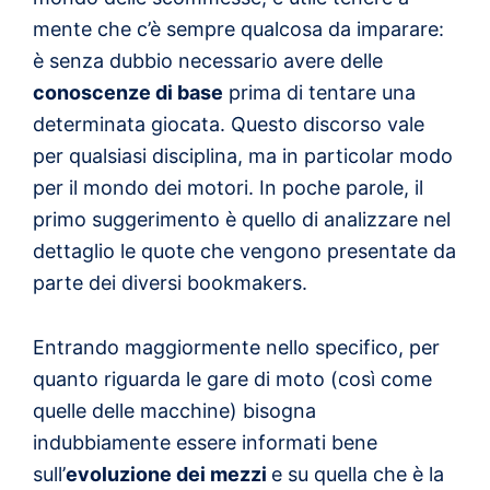
mente che c’è sempre qualcosa da imparare:
è senza dubbio necessario avere delle
conoscenze di base
prima di tentare una
determinata giocata. Questo discorso vale
per qualsiasi disciplina, ma in particolar modo
per il mondo dei motori. In poche parole, il
primo suggerimento è quello di analizzare nel
dettaglio le quote che vengono presentate da
parte dei diversi bookmakers.
Entrando maggiormente nello specifico, per
quanto riguarda le gare di moto (così come
quelle delle macchine) bisogna
indubbiamente essere informati bene
sull’
evoluzione dei mezzi
e su quella che è la