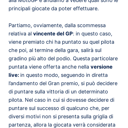
alla MotoGP e andiamo a vedere quali sono le
principali giocate da poter effettuare.
Partiamo, ovviamente, dalla scommessa
relativa al
vincente del GP
: in questo caso,
viene premiato chi ha puntato su quel pilota
che poi, al termine della gara, salirà sul
gradino più alto del podio. Questa particolare
puntata viene offerta anche nella
versione
live:
in questo modo, seguendo in diretta
l’andamento del Gran premio, si può decidere
di puntare sulla vittoria di un determinato
pilota. Nel caso in cui si dovesse decidere di
puntare sul successo di qualcuno che, per
diversi motivi non si presenta sulla griglia di
partenza, allora la giocata verrà considerata