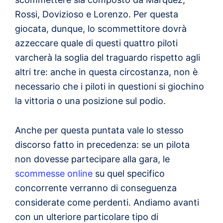
Rossi, Dovizioso e Lorenzo. Per questa
giocata, dunque, lo scommettitore dovrà
azzeccare quale di questi quattro piloti
varcherà la soglia del traguardo rispetto agli
altri tre: anche in questa circostanza, non è
necessario che i piloti in questioni si giochino
la vittoria o una posizione sul podio.
Anche per questa puntata vale lo stesso
discorso fatto in precedenza: se un pilota
non dovesse partecipare alla gara, le
scommesse online
su quel specifico
concorrente verranno di conseguenza
considerate come perdenti. Andiamo avanti
con un ulteriore particolare tipo di