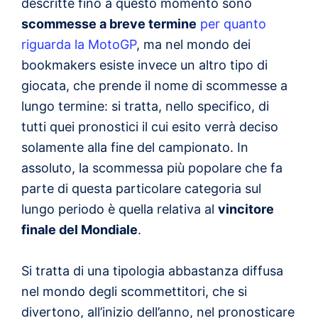
descritte fino a questo momento sono
scommesse a breve termine
per quanto
riguarda la MotoGP
, ma nel mondo dei
bookmakers esiste invece un altro tipo di
giocata, che prende il nome di scommesse a
lungo termine: si tratta, nello specifico, di
tutti quei pronostici il cui esito verrà deciso
solamente alla fine del campionato. In
assoluto, la scommessa più popolare che fa
parte di questa particolare categoria sul
lungo periodo è quella relativa al
vincitore
finale del Mondiale
.
Si tratta di una tipologia abbastanza diffusa
nel mondo degli scommettitori, che si
divertono, all’inizio dell’anno, nel pronosticare