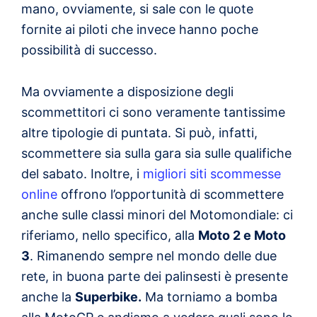
mano, ovviamente, si sale con le quote
fornite ai piloti che invece hanno poche
possibilità di successo.
Ma ovviamente a disposizione degli
scommettitori ci sono veramente tantissime
altre tipologie di puntata. Si può, infatti,
scommettere sia sulla gara sia sulle qualifiche
del sabato. Inoltre, i
migliori siti scommesse
online
offrono l’opportunità di scommettere
anche sulle classi minori del Motomondiale: ci
riferiamo, nello specifico, alla
Moto 2 e Moto
3
. Rimanendo sempre nel mondo delle due
rete, in buona parte dei palinsesti è presente
anche la
Superbike.
Ma torniamo a bomba