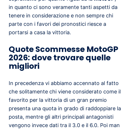
in quanto ci sono veramente tanti aspetti da
tenere in considerazione e non sempre chi
parte con i favori dei pronostici riesce a
portarsi a casa la vittoria.
Quote Scommesse MotoGP
2026: dove trovare quelle
migliori
In precedenza vi abbiamo accennato al fatto
che solitamente chi viene considerato come il
favorito per la vittoria di un gran premio
presenta una quota in grado di raddoppiare la
posta, mentre gli altri principali antagonisti
vengono invece dati tra il 3.0 e il 6.0. Poi man