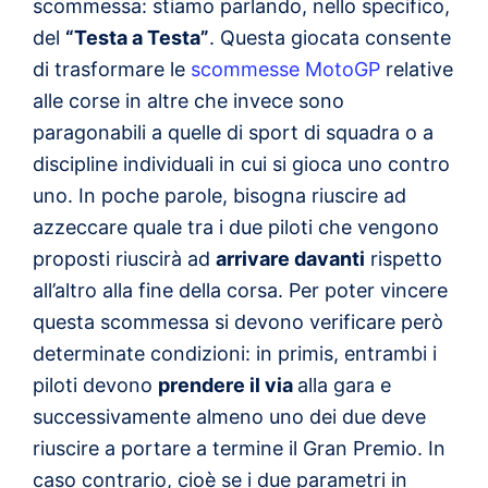
scommessa: stiamo parlando, nello specifico,
del
“Testa a Testa”
. Questa giocata consente
di trasformare le
scommesse MotoGP
relative
alle corse in altre che invece sono
paragonabili a quelle di sport di squadra o a
discipline individuali in cui si gioca uno contro
uno. In poche parole, bisogna riuscire ad
azzeccare quale tra i due piloti che vengono
proposti riuscirà ad
arrivare davanti
rispetto
all’altro alla fine della corsa. Per poter vincere
questa scommessa si devono verificare però
determinate condizioni: in primis, entrambi i
piloti devono
prendere il via
alla gara e
successivamente almeno uno dei due deve
riuscire a portare a termine il Gran Premio. In
caso contrario, cioè se i due parametri in