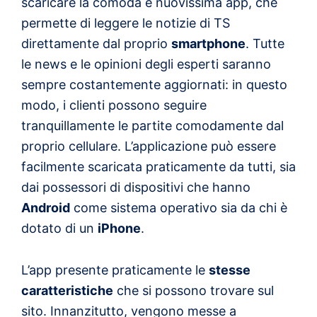
scaricare la comoda e nuovissima app, che
permette di leggere le notizie di TS
direttamente dal proprio
smartphone
. Tutte
le news e le opinioni degli esperti saranno
sempre costantemente aggiornati: in questo
modo, i clienti possono seguire
tranquillamente le partite comodamente dal
proprio cellulare. L’applicazione può essere
facilmente scaricata praticamente da tutti, sia
dai possessori di dispositivi che hanno
Android
come sistema operativo sia da chi è
dotato di un
iPhone
.
L’app presente praticamente le
stesse
caratteristiche
che si possono trovare sul
sito. Innanzitutto, vengono messe a