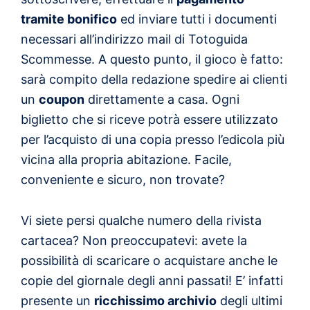
tramite bonifico
ed inviare tutti i documenti
necessari all’indirizzo mail di Totoguida
Scommesse. A questo punto, il gioco è fatto:
sarà compito della redazione spedire ai clienti
un
coupon
direttamente a casa. Ogni
biglietto che si riceve potrà essere utilizzato
per l’acquisto di una copia presso l’edicola più
vicina alla propria abitazione. Facile,
conveniente e sicuro, non trovate?
Vi siete persi qualche numero della rivista
cartacea? Non preoccupatevi: avete la
possibilità di scaricare o acquistare anche le
copie del giornale degli anni passati! E’ infatti
presente un
ricchissimo archivio
degli ultimi