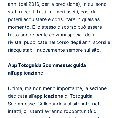
anni (dal 2016, per la precisione), in cui sono
stati raccolti tutti i numeri usciti, così da
poterli acquistare e consultare in qualsiasi
momento. E lo stesso discorso può essere
fatto anche per le edizioni speciali della
rivista, pubblicate nel corso degli anni scorsi e
riacquistabili nuovamente sempre sul sito.
App Totoguida Scommesse: guida
all’applicazione
Ultima, ma non meno importante, la sezione
dedicata all’
applicazione
di Totoguida
Scommesse. Collegandosi al sito internet,
infatti, gli utenti avranno l’opportunità di