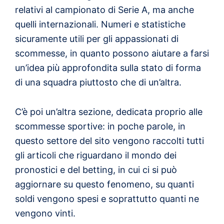
relativi al campionato di Serie A, ma anche
quelli internazionali. Numeri e statistiche
sicuramente utili per gli appassionati di
scommesse, in quanto possono aiutare a farsi
un’idea più approfondita sulla stato di forma
di una squadra piuttosto che di un’altra.
C’è poi un’altra sezione, dedicata proprio alle
scommesse sportive: in poche parole, in
questo settore del sito vengono raccolti tutti
gli articoli che riguardano il mondo dei
pronostici e del betting, in cui ci si può
aggiornare su questo fenomeno, su quanti
soldi vengono spesi e soprattutto quanti ne
vengono vinti.