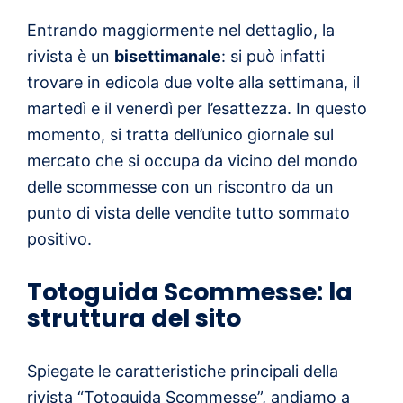
Entrando maggiormente nel dettaglio, la
rivista è un
bisettimanale
: si può infatti
trovare in edicola due volte alla settimana, il
martedì e il venerdì per l’esattezza. In questo
momento, si tratta dell’unico giornale sul
mercato che si occupa da vicino del mondo
delle scommesse con un riscontro da un
punto di vista delle vendite tutto sommato
positivo.
Totoguida Scommesse: la
struttura del sito
Spiegate le caratteristiche principali della
rivista “Totoguida Scommesse”, andiamo a