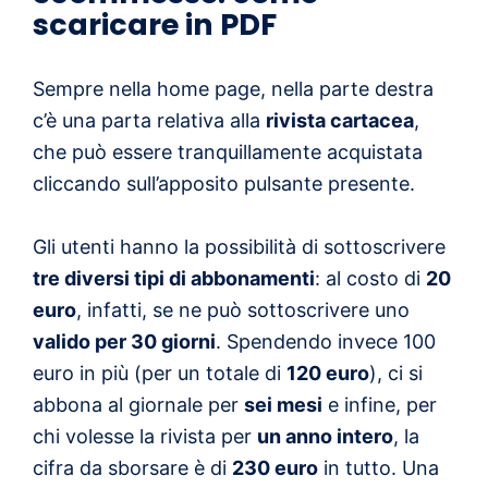
scaricare in PDF
Sempre nella home page, nella parte destra
c’è una parta relativa alla
rivista cartacea
,
che può essere tranquillamente acquistata
cliccando sull’apposito pulsante presente.
Gli utenti hanno la possibilità di sottoscrivere
tre diversi tipi di abbonamenti
: al costo di
20
euro
, infatti, se ne può sottoscrivere uno
valido per 30 giorni
. Spendendo invece 100
euro in più (per un totale di
120 euro
), ci si
abbona al giornale per
sei mesi
e infine, per
chi volesse la rivista per
un anno intero
, la
cifra da sborsare è di
230 euro
in tutto. Una