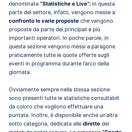
denominata
“Statistiche e Live”:
in questa
parte del settore, infatti, vengono messe a
confronto le varie proposte
che vengono
proposte da parte dei principali e più
importanti operatori. In poche parole, in
questa sezione vengono messi a paragone
praticamente tutte le quote offerte sugli
eventi in programma durante l’arco della
giornata.
Ovviamente sempre nella stessa sezione
sono presenti tutte le statistiche consultabili
da coloro che vogliono effettuare una
puntata. Inoltre, è disponibile anche un’altra
sotto categoria, dedicata alle
dirette
dei