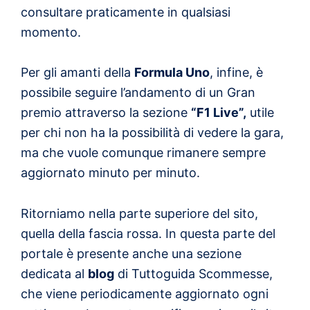
consultare praticamente in qualsiasi
momento.
Per gli amanti della
Formula Uno
, infine, è
possibile seguire l’andamento di un Gran
premio attraverso la sezione
“F1 Live”,
utile
per chi non ha la possibilità di vedere la gara,
ma che vuole comunque rimanere sempre
aggiornato minuto per minuto.
Ritorniamo nella parte superiore del sito,
quella della fascia rossa. In questa parte del
portale è presente anche una sezione
dedicata al
blog
di Tuttoguida Scommesse,
che viene periodicamente aggiornato ogni