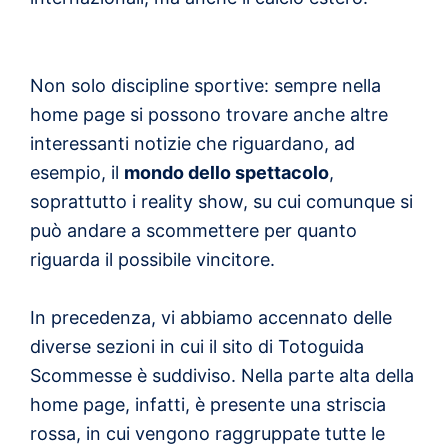
Non solo discipline sportive: sempre nella
home page si possono trovare anche altre
interessanti notizie che riguardano, ad
esempio, il
mondo dello spettacolo
,
soprattutto i reality show, su cui comunque si
può andare a scommettere per quanto
riguarda il possibile vincitore.
In precedenza, vi abbiamo accennato delle
diverse sezioni in cui il sito di Totoguida
Scommesse è suddiviso. Nella parte alta della
home page, infatti, è presente una striscia
rossa, in cui vengono raggruppate tutte le