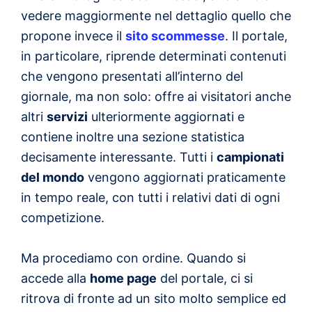
vedere maggiormente nel dettaglio quello che
propone invece il
sito scommesse
. Il portale,
in particolare, riprende determinati contenuti
che vengono presentati all’interno del
giornale, ma non solo: offre ai visitatori anche
altri
servizi
ulteriormente aggiornati e
contiene inoltre una sezione statistica
decisamente interessante. Tutti i
campionati
del mondo
vengono aggiornati praticamente
in tempo reale, con tutti i relativi dati di ogni
competizione.
Ma procediamo con ordine. Quando si
accede alla
home page
del portale, ci si
ritrova di fronte ad un sito molto semplice ed