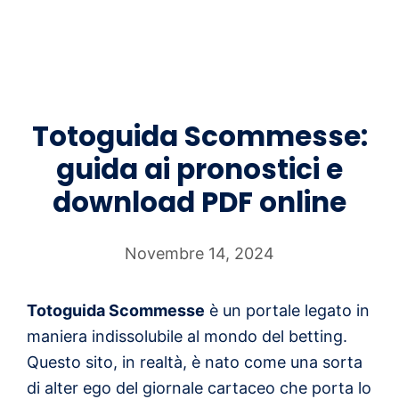
Totoguida Scommesse:
guida ai pronostici e
download PDF online
Novembre 14, 2024
Totoguida Scommesse
è un portale legato in
maniera indissolubile al mondo del betting.
Questo sito, in realtà, è nato come una sorta
di alter ego del giornale cartaceo che porta lo