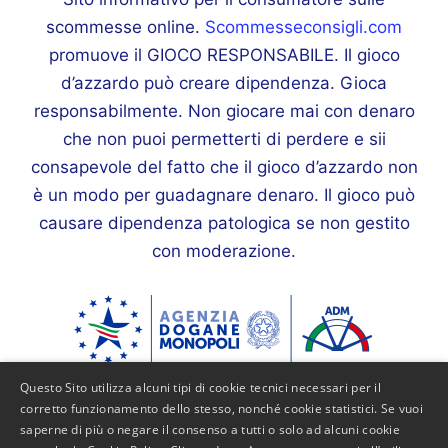
scommesse online.
Scommesseconsigli.com
promuove il GIOCO RESPONSABILE. Il gioco
d’azzardo può creare dipendenza. Gioca
responsabilmente. Non giocare mai con denaro
che non puoi permetterti di perdere e sii
consapevole del fatto che il gioco d’azzardo non
è un modo per guadagnare denaro. Il gioco può
causare dipendenza patologica se non gestito
con moderazione.
Questo Sito utilizza alcuni tipi di cookie tecnici necessari per il
corretto funzionamento dello stesso, nonché cookie statistici. Se vuoi
saperne di più o negare il consenso a tutti o solo ad alcuni cookie