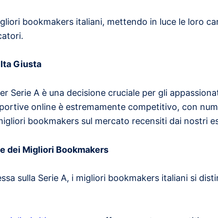
iori bookmakers italiani, mettendo in luce le loro cara
atori.
lta Giusta
 Serie A è una decisione cruciale per gli appassionati di
ortive online è estremamente competitivo, con nume
 migliori bookmakers sul mercato recensiti dai nostri es
ve dei Migliori Bookmakers
sa sulla Serie A, i migliori bookmakers italiani si dis