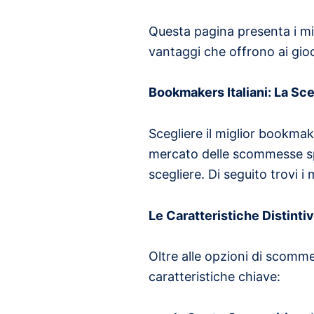
Questa pagina presenta i migl
vantaggi che offrono ai gioc
Bookmakers Italiani: La Sce
Scegliere il miglior bookmaker
mercato delle scommesse sp
scegliere. Di seguito trovi i
Le Caratteristiche Distinti
Oltre alle opzioni di scommes
caratteristiche chiave: