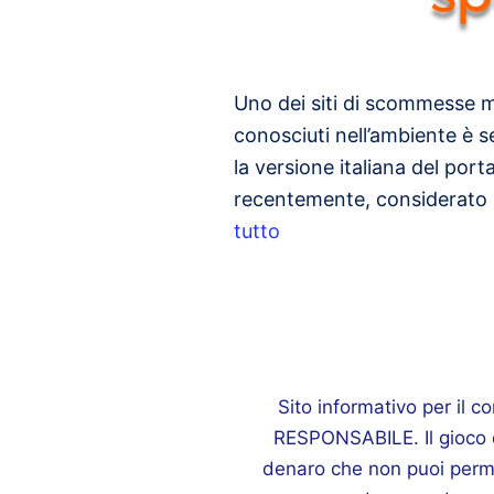
Uno dei siti di scommesse
conosciuti nell’ambiente è 
la versione italiana del por
recentemente, considerato 
tutto
Sito informativo per il
RESPONSABILE. Il gioco 
denaro che non puoi perme