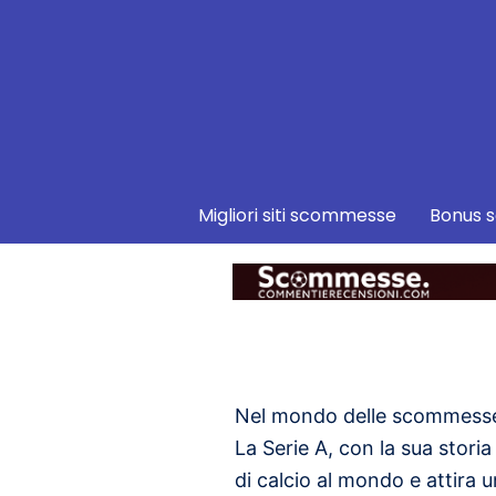
Vai
al
contenuto
Migliori siti scommesse
Bonus 
Nel mondo delle scommesse s
La Serie A, con la sua stori
di calcio al mondo e attira 