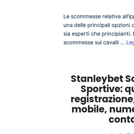
Le scommesse relative all’i
una delle principali opzioni 
sia esperti che principianti
scommesse sui cavalli …
Leg
Stanleybet 
Sportive: q
registrazione
mobile, nume
conta