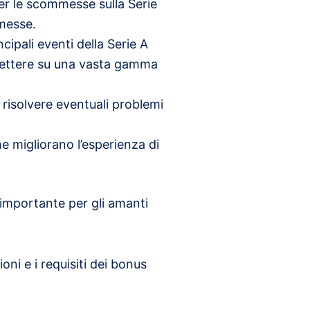
r le scommesse sulla Serie
mmesse.
cipali eventi della Serie A
mmettere su una vasta gamma
r risolvere eventuali problemi
e migliorano l’esperienza di
 importante per gli amanti
ni e i requisiti dei bonus