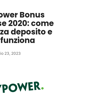
ower Bonus
e 2020: come
za deposito e
funziona
io 23, 2023