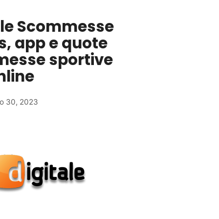
tale Scommesse
s, app e quote
messe sportive
nline
io 30, 2023