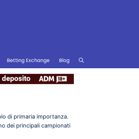
Betting Exchange
Blog
lo di primaria importanza.
no dei principali campionati