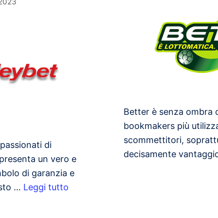
 2023
Better è senza ombra d
bookmakers più utilizza
scommettitori, soprattu
passionati di
decisamente vantaggi
presenta un vero e
mbolo di garanzia e
esto …
Leggi tutto