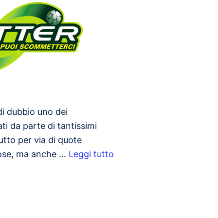
i dubbio uno dei
ti da parte di tantissimi
tto per via di quote
ose, ma anche …
Leggi tutto