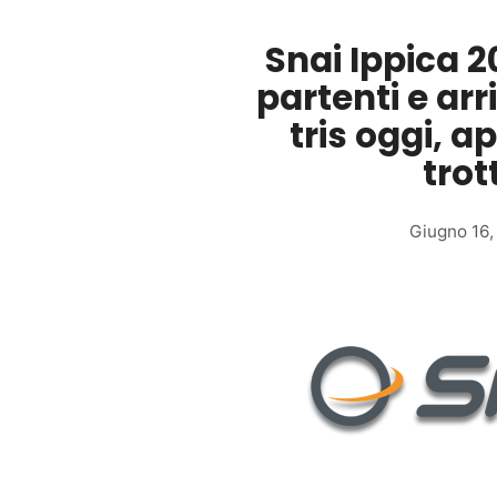
Snai Ippica 2
partenti e arriv
tris oggi, a
trot
Giugno 16,